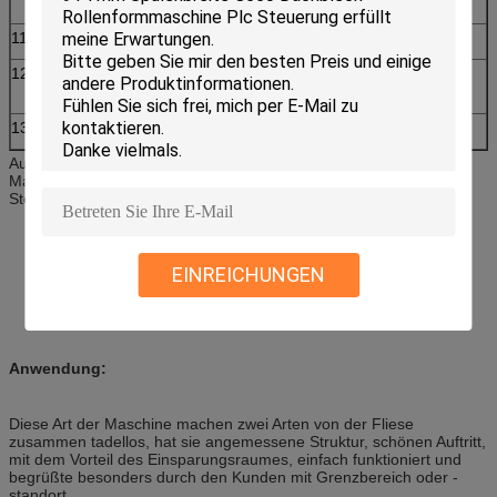
Ausschnittplatte
11
Hydraulisch
40#
12
Verarbeitung
Innerhalb 1.00mm
von Präzision
13
Kontrollsystem
Plc-Steuerung
Ausrüstungskomponenten: Künstliche Uncoilerrolle, die
Maschinecomputer Steuer-System-hydraulischen
Steuersystemausschnitt bildet
EINREICHUNGEN
Anwendung:
Diese Art der Maschine machen zwei Arten von der Fliese
zusammen tadellos, hat sie angemessene Struktur, schönen Auftritt,
mit dem Vorteil des Einsparungsraumes, einfach funktioniert und
begrüßte besonders durch den Kunden mit Grenzbereich oder -
standort