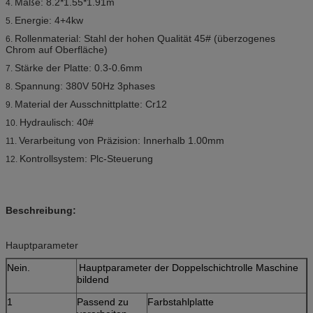
Maße: 8.2*1.55*1.91m
4.
Energie: 4+4kw
5.
Rollenmaterial: Stahl der hohen Qualität 45# (überzogenes
6.
Chrom auf Oberfläche)
Stärke der Platte: 0.3-0.6mm
7.
Spannung: 380V 50Hz 3phases
8.
Material der Ausschnittplatte: Cr12
9.
Hydraulisch: 40#
10.
Verarbeitung von Präzision: Innerhalb 1.00mm
11.
Kontrollsystem: Plc-Steuerung
12.
Beschreibung:
Hauptparameter
Nein.
Hauptparameter der Doppelschichtrolle Maschine
bildend
1
Passend zu
Farbstahlplatte