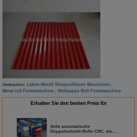
Laken-Metall Walzprofilieren Maschinen
Umbauten:
,
Metal roll Formmaschine
Wellpappe Roll Formmaschine
,
Erhalten Sie den besten Preis für
Volle automatische
Doppelschicht-Rolle CNC, die
Phase der Maschinen-380V 50Hz