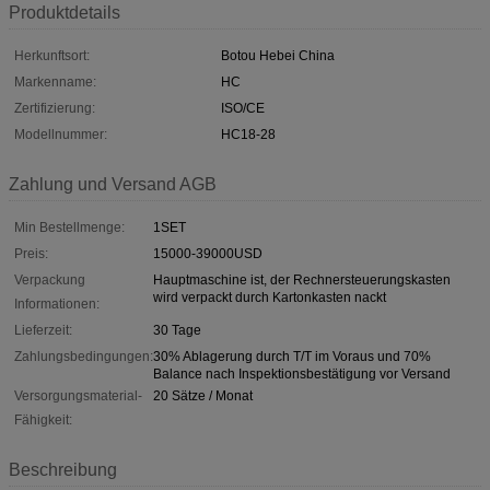
Produktdetails
Herkunftsort:
Botou Hebei China
Markenname:
HC
Zertifizierung:
ISO/CE
Modellnummer:
HC18-28
Zahlung und Versand AGB
Min Bestellmenge:
1SET
Preis:
15000-39000USD
Verpackung
Hauptmaschine ist, der Rechnersteuerungskasten
wird verpackt durch Kartonkasten nackt
Informationen:
Lieferzeit:
30 Tage
Zahlungsbedingungen:
30% Ablagerung durch T/T im Voraus und 70%
Balance nach Inspektionsbestätigung vor Versand
Versorgungsmaterial-
20 Sätze / Monat
Fähigkeit:
Beschreibung