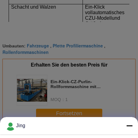
Schacht und Walzen
Ein-Klick
vollautomatisches
CZU-Modell
und
Größe
Anpassung.
Material der
Walzen:Lagerstahl
(ausgelöscht)
.
Fahrzeuge
Pfette Profiliermaschine
Umbauten:
,
,
Rollenformmaschinen
Auch die polierte
Oberfläche und die
Wärmebehandlung
Erhalten Sie den besten Preis für
der Formen können
die
Formplattenfläche
Ein-Klick-CZ-Purlin-
glatt halten und
Rollformmaschine mit
beim Stempeln nicht
Kettenantrieb
leicht markiert
MOQ：
1
werden.
Schneidemaschine
Voll automatische
Fortsetzen
Steuerung und
präzises Schneiden.
Jing
CZ-Purlin-Rolle, die Maschine bildet
Mehr
Seidig glatt und
geräuschlos.