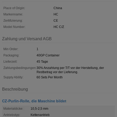
Place of Origin:
China
Markenname:
HC
Zertifizierung:
CE
Model Number:
HC C/Z
Zahlung und Versand AGB
Min Order:
1
Packaging:
40GP Container
Lieferzeit:
45 Tage
Zahlungsbedingungen:
30% Anzahlung per T/T vor der Herstellung, der
Restbetrag vor der Lieferung.
Supply Ability:
60 Sets Per Month
Beschreibung
CZ-Purlin-Rolle, die Maschine bildet
Materialdicke:
10,5-2,5 mm
Antriebstyp:
Kettenantrieb