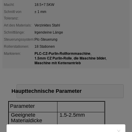
Macht:
18.5+7.5KW
Schnitt von
± 1 mm
Toleranz:
Art des Materials:
Verzinktes Stahl
Schnittlänge:
Irgendeine Länge
Steuerungssystem:
Plc-Steuerung
Rollerstationen:
18 Stationen
PLC-CZ-Purlin-Rollformmaschine
Markieren:
,
1.5mm CZ Purlin-Rolle
die Maschine bildet
,
,
Maschine mit Kettenantrieb
Haupttechnische Parameter
Parameter
Geeignete
1.5-
2.5
mm
Materialdicke
Formstation
18Stationen