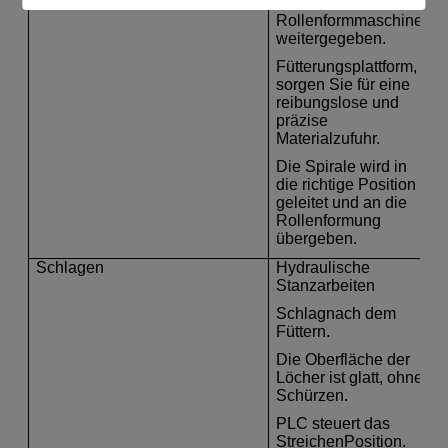
und an die
anpassbar)
.
)
Rollenformmaschine
weitergegeben.
Um Schäden an der
Maschine durch
Fütterungsplattform,
Aufprall während
sorgen Sie für eine
des Betriebs zu
reibungslose und
vermeiden, haben
präzise
wir für Sie eine
Materialzufuhr.
Bremsvorrichtung
Die Spirale wird in
installiert.
die richtige Position
geleitet und an die
Rollenformung
übergeben.
Schlagen
Hydraulische
Stanzarbeiten
Schlag
nach dem
Füttern
.
Die Oberfläche der
Löcher ist glatt, ohne
Schürzen.
PLC steuert das
Streichen
Position.