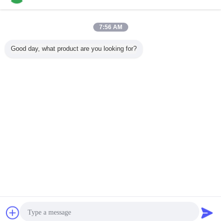
PPGI 0.3mm 10m/Min Gutter Roll Forming Machine
7:56 AM
Kontakt
Good day, what product are you looking for?
5 / 6
Ändern Sie Sprache
German
Nach Hause
|
Über uns
|
Treten Sie mit uns in Verbindung
|
Sitemap
|
Datenschutzrichtlinie
Tischplattenansicht
Copyright © 2014 - 2026 Cangzhou Huachen Roll Forming Machinery Co., Ltd..
All rights reserved.
Plaudern
Referenzen