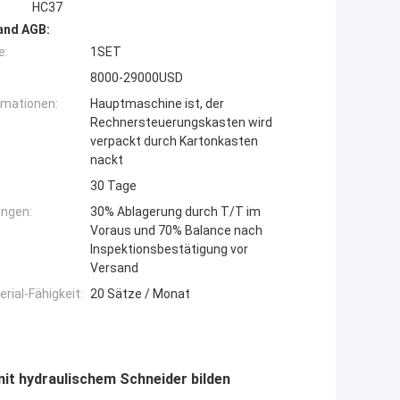
HC37
and AGB:
e:
1SET
8000-29000USD
rmationen:
Hauptmaschine ist, der
Rechnersteuerungskasten wird
verpackt durch Kartonkasten
nackt
30 Tage
ngen:
30% Ablagerung durch T/T im
Voraus und 70% Balance nach
Inspektionsbestätigung vor
Versand
ial-Fähigkeit:
20 Sätze / Monat
mit hydraulischem Schneider bilden