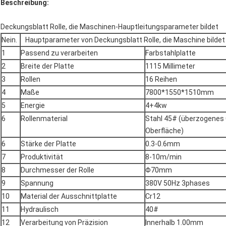
Beschreibung:
Deckungsblatt Rolle, die Maschinen-Hauptleitungsparameter bildet
Nein.
Hauptparameter von Deckungsblatt Rolle, die Maschine bildet
1
Passend zu verarbeiten
Farbstahlplatte
2
Breite der Platte
1115 Millimeter
3
Rollen
16 Reihen
4
Maße
7800*1550*1510mm
5
Energie
4+4kw
6
Rollenmaterial
Stahl 45# (überzogenes
Oberfläche)
6
Stärke der Platte
0.3-0.6mm
7
Produktivität
8-10m/min
8
Durchmesser der Rolle
Φ70mm
9
Spannung
380V 50Hz 3phases
10
Material der Ausschnittplatte
Cr12
11
Hydraulisch
40#
12
Verarbeitung von Präzision
Innerhalb 1.00mm