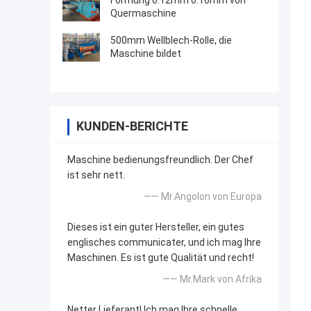
Formung 0.12mm 0.16mm von
Quermaschine
500mm Wellblech-Rolle, die
Maschine bildet
KUNDEN-BERICHTE
Maschine bedienungsfreundlich. Der Chef
ist sehr nett.
—— Mr.Angolon von Europa
Dieses ist ein guter Hersteller, ein gutes
englisches communicater, und ich mag Ihre
Maschinen. Es ist gute Qualität und recht!
—— Mr.Mark von Afrika
Netter Lieferant! Ich mag Ihre schnelle