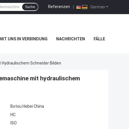
Referenzen
|
German
Suche
 MIT UNS IN VERBINDUNG
NACHRICHTEN
FÄLLE
t Hydraulischem Schneider Bilden
diemaschine mit hydraulischem
Botou Hebei China
HC
ISO