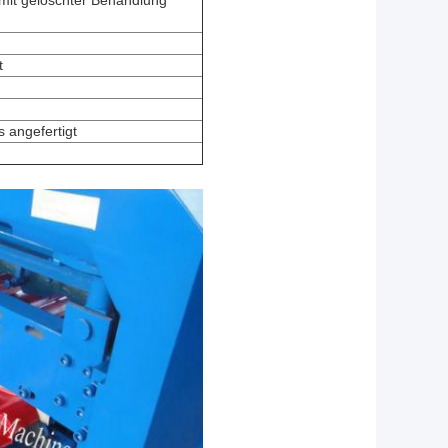
mit gelöschter Behandlung
t
 angefertigt