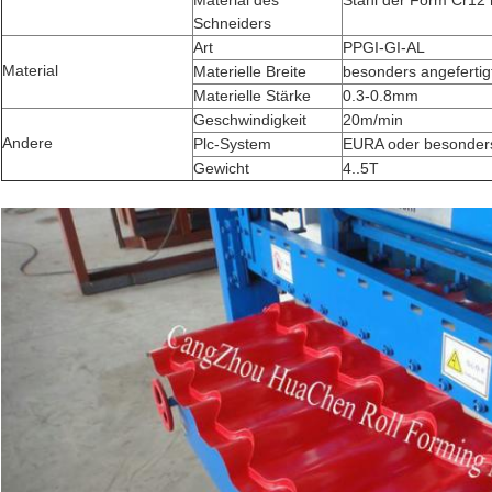
Material des
Stahl der Form Cr12 
Schneiders
Art
PPGI-GI-AL
Material
Materielle Breite
besonders angefertig
Materielle Stärke
0.3-0.8mm
Geschwindigkeit
20m/min
Andere
Plc-System
EURA oder besonders
Gewicht
4..5T