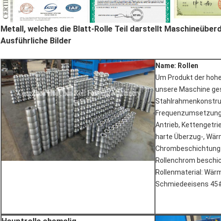
Metall, welches die Blatt-Rolle Teil darstellt Maschineüber
Ausführliche Bilder
Name: Rollen
Um Produkt der hohe
unsere Maschine ge
Stahlrahmenkonstru
Frequenzumsetzung
Antrieb, Kettengetrie
harte Überzug-, Wä
Chrombeschichtung 
Rollenchrom beschich
Rollenmaterial: Wä
Schmiedeeisens 45